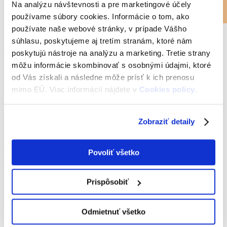
Kontakt
Na analýzu návštevnosti a pre marketingové účely
Kontakt
používame súbory cookies. Informácie o tom, ako
Reklamácie
O nás – CKM SYTS
používate naše webové stránky, v prípade Vášho
súhlasu, poskytujeme aj tretím stranám, ktoré nám
Získať ITIC
poskytujú nástroje na analýzu a marketing. Tretie strany
Spolupráca- vysoké školy Archives - ITIC
môžu informácie skombinovať s osobnými údajmi, ktoré
od Vás získali a následne môže prísť k ich prenosu
Úvod
mimo EÚ. Viac informácií nájdete v
Cookies policy
.
Spolupráca- vysoké školy
Dátum:
24. októbra 2018
Zobraziť detaily
Autor:
Katka
Kde vybaviť ISIC? Zoznam VŠ a
Povoliť všetko
univerzít, kde si vybavíš a prolonguješ
preukaz
Prispôsobiť
Kde vybaviť ISIC? Zoznam vysokých škôl a univerzít, na ktorých si
môžeš vybaviť alebo predĺžiť platnosť svojho preukazu ISIC alebo
Odmietnuť všetko
ISIC/EURO26 nájdeš nižšie: Akadémia umení v Banskej Bystrici
www.aku.sk Bankový inštitút vysoká škola Praha www.bivs.sk