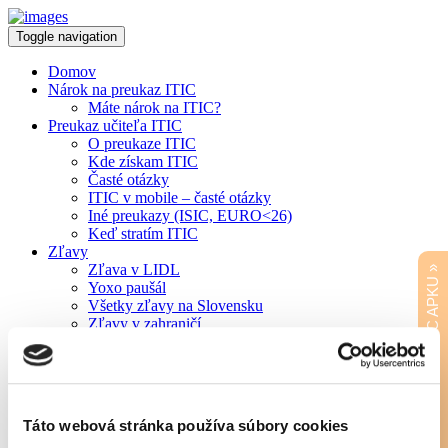
Toggle navigation
Domov
Nárok na preukaz ITIC
Máte nárok na ITIC?
Preukaz učiteľa ITIC
O preukaze ITIC
Kde získam ITIC
Časté otázky
ITIC v mobile – časté otázky
Iné preukazy (ISIC, EURO<26)
Keď stratím ITIC
Zľavy
Zľava v LIDL
STIAHNITE SI ISIC/ITIC APKU »
Yoxo paušál
Všetky zľavy na Slovensku
Zľavy v zahraničí
Chcem novú zľavu
Predĺženie platnosti ITIC
Overte si platnosť preukazu
Ako predĺžiť platnosť ITIC
VŠ vydávajúce ITIC
Táto webová stránka používa súbory cookies
ZŠ/SŠ vydávajúce ITIC