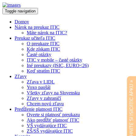
Toggle navigation
Domov
Nárok na preukaz ITIC
Máte nárok na ITIC?
Preukaz učiteľa ITIC
O preukaze ITIC
Kde získam ITIC
Časté otázky
ITIC v mobile – časté otázky
Iné preukazy (ISIC, EURO<26)
Keď stratím ITIC
Zľavy
Zľava v LIDL
STIAHNITE SI ISIC/ITIC APKU »
Yoxo paušál
Všetky zľavy na Slovensku
Zľavy v zahraničí
Chcem novú zľavu
Predĺženie platnosti ITIC
Overte si platnosť preukazu
Ako predĺžiť platnosť ITIC
VŠ vydávajúce ITIC
ZŠ/SŠ vydávajúce ITIC