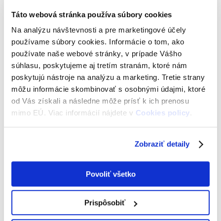
Táto webová stránka používa súbory cookies
ISIC/ITIC aplikácia
Na analýzu návštevnosti a pre marketingové účely
používame súbory cookies. Informácie o tom, ako
používate naše webové stránky, v prípade Vášho
ITIC NA HORY
súhlasu, poskytujeme aj tretím stranám, ktoré nám
poskytujú nástroje na analýzu a marketing. Tretie strany
môžu informácie skombinovať s osobnými údajmi, ktoré
ITIC DO KINA
od Vás získali a následne môže prísť k ich prenosu
mimo EÚ. Viac informácií nájdete v
Cookies policy
.
ITIC NA KÁVU
Zobraziť detaily
ITIC NA KNIHY
Povoliť všetko
Yoxo paušál pre učiteľov
Prispôsobiť