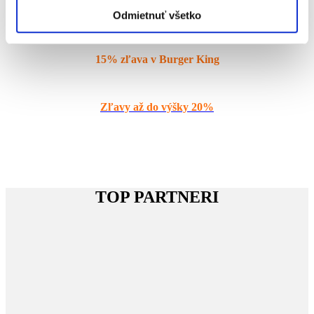
5% zľava v 101 drogéria
Odmietnuť všetko
15% zľava v Burger King
Zľavy až do výšky 20%
TOP PARTNERI