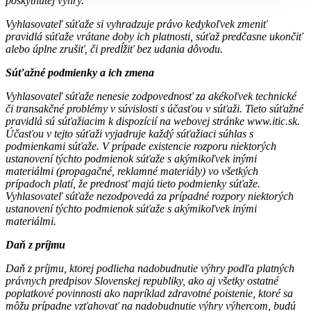
poskytnutej výhry.
Vyhlasovateľ súťaže si vyhradzuje právo kedykoľvek zmeniť
pravidlá súťaže vrátane doby ich platnosti, súťaž predčasne ukončiť
alebo úplne zrušiť, či predĺžiť bez udania dôvodu.
Súťažné podmienky a ich zmena
Vyhlasovateľ súťaže nenesie zodpovednosť za akékoľvek technické
či transakčné problémy v súvislosti s účasťou v súťaži.
Tieto súťažné
pravidlá sú súťažiacim k dispozícií na webovej stránke www.itic.sk.
Účasťou v tejto súťaži vyjadruje každý súťažiaci súhlas s
podmienkami súťaže. V prípade existencie rozporu niektorých
ustanovení týchto podmienok súťaže s akýmikoľvek inými
materiálmi (propagačné, reklamné materiály) vo všetkých
prípadoch platí, že prednosť majú tieto podmienky súťaže.
Vyhlasovateľ súťaže nezodpovedá za prípadné rozpory niektorých
ustanovení týchto podmienok súťaže s akýmikoľvek inými
materiálmi.
Daň z príjmu
Daň z príjmu, ktorej podlieha nadobudnutie výhry podľa platných
právnych predpisov Slovenskej republiky, ako aj všetky ostatné
poplatkové povinnosti ako napríklad zdravotné poistenie, ktoré sa
môžu prípadne vzťahovať na nadobudnutie výhry výhercom, budú