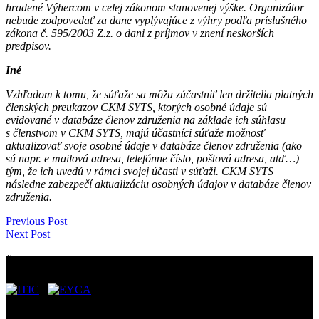
hradené Výhercom v celej zákonom stanovenej výške. Organizátor
nebude zodpovedať za dane vyplývajúce z výhry podľa príslušného
zákona č. 595/2003 Z.z. o dani z príjmov v znení neskorších
predpisov.
Iné
Vzhľadom k tomu, že súťaže sa môžu zúčastniť len držitelia platných
členských preukazov CKM SYTS, ktorých osobné údaje sú
evidované v databáze členov združenia na základe ich súhlasu
s členstvom v CKM SYTS, majú účastníci súťaže možnosť
aktualizovať svoje osobné údaje v databáze členov združenia (ako
sú napr. e mailová adresa, telefónne číslo, poštová adresa, atď…)
tým, že ich uvedú v rámci svojej účasti v súťaži. CKM SYTS
následne zabezpečí aktualizáciu osobných údajov v databáze členov
združenia.
Previous Post
Next Post
Ďalšie preukazy:
Dôležité odkazy