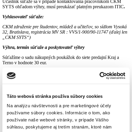
Účastník súťaže sa v prípade kontaktovania pracovníkom CKM
SYTS ohľadom výhry, musí preukázať platným preukazom ITIC
.
Vyhlasovateľ súťaže:
CKM združenie pre študentov, mládež a učiteľov, so sídlom Vysoká
32, Bratislava, registrácia MV SR : VVS/1-900/90-11747 (ďalej len
„CKM SYTS“)
Výhra, termín súťaže a poskytovateľ výhry
Súťažíme o sadu nákupných poukážok do siete predajní Kraj a
Terno v hodnote 30 eur.
Termín súťaže
: od
11.8.2023
–
19.8.2023
Poskytovateľom výhry je
Kraj a Terno.
Žrebovanie, oznámenie výsledkov, odovzdanie výhry
Táto webová stránka používa súbory cookies
Výherca spomedzi zapojených, ktorý splnil podmienky účasti súťaže,
Na analýzu návštevnosti a pre marketingové účely
bude vyžrebovaný náhodným výberom 20.8.2023. Žrebovanie bude
používame súbory cookies. Informácie o tom, ako
vykonávať zástupca CKM SYTS. Výherca bude uverejnený na tejto
webovej stránke www.itic.sk a Facebookovom profile ITIC –
používate naše webové stránky, v prípade Vášho
Medzinárodný preukaz učiteľa. V prípade upovedomenia o výhre sa
súhlasu, poskytujeme aj tretím stranám, ktoré nám
musí potenciálny výherca preukázať preukazom
ITIC
, ktorý musí