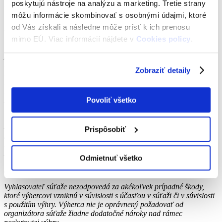
poskytujú nástroje na analýzu a marketing. Tretie strany
byť v čase vyhodnotenia platný.
môžu informácie skombinovať s osobnými údajmi, ktoré
Výhra bude odosielaná kuriérom a najneskôr v termíne do
od Vás získali a následne môže prísť k ich prenosu
4.9.2023.
mimo EÚ. Viac informácií nájdete v
Cookies policy
.
V prípade, že výherca nereaguje na výzvu organizátora na
potvrdenie doručovacej adresy pre výhru v lehote 1 kalendárneho
týždňa od zverejnenia výhercov súťaže, výherca stráca na výhru
Zobraziť detaily
nárok. V takomto prípade bude určený ďalší výherca. Výhry nie je
možné vyplatiť v hotovosti ani vymeniť za iné výhry. Výhry v zmysle
ustanovenia § 845 Občianskeho zákonníka (zákon č. 40/1964 Zb. v
Povoliť všetko
znení neskorších predpisov) nemožno vymáhať súdnou cestou.
Výhra je neprenosná a patrí výlučne výhercovi. V prípade
zaniknutia výhry alebo odmietnutia, zaniknutia nároku v dôsledku
Prispôsobiť
porušenia pravidiel, žrebuje zástupca CKM SYTS náhradníka,
ktorému pripadne výhra. Výhercom sa nemôže stať zamestnanec
združenia CKM SYTS ani jeho rodinný príslušník.
Odmietnuť všetko
Zodpovednosť vyhlasovateľa súťaže
Vyhlasovateľ súťaže nezodpovedá za akékoľvek prípadné škody,
ktoré výhercovi vzniknú v súvislosti s účasťou v súťaži či v súvislosti
s použitím výhry. Výherca nie je oprávnený požadovať od
organizátora súťaže žiadne dodatočné nároky nad rámec