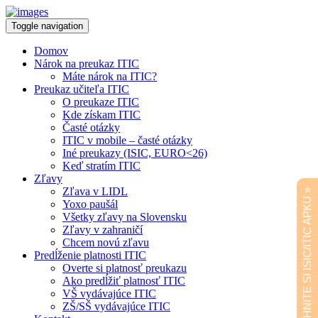
Toggle navigation
Domov
Nárok na preukaz ITIC
Máte nárok na ITIC?
Preukaz učiteľa ITIC
O preukaze ITIC
Kde získam ITIC
Časté otázky
ITIC v mobile – časté otázky
Iné preukazy (ISIC, EURO<26)
Keď stratím ITIC
Zľavy
Zľava v LIDL
STIAHNITE SI ISIC/ITIC APKU »
Yoxo paušál
Všetky zľavy na Slovensku
Zľavy v zahraničí
Chcem novú zľavu
Predĺženie platnosti ITIC
Overte si platnosť preukazu
Ako predĺžiť platnosť ITIC
VŠ vydávajúce ITIC
ZŠ/SŠ vydávajúce ITIC