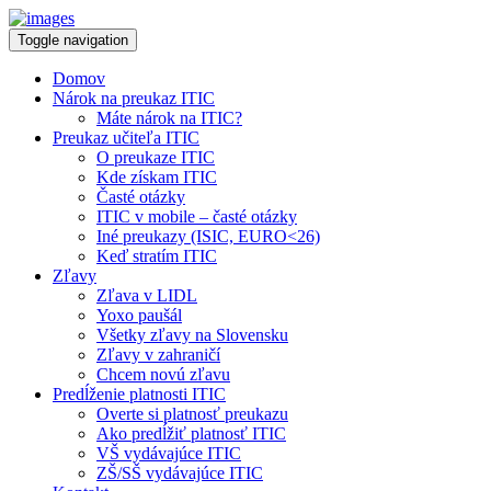
Toggle navigation
Domov
Nárok na preukaz ITIC
Máte nárok na ITIC?
Preukaz učiteľa ITIC
O preukaze ITIC
Kde získam ITIC
Časté otázky
ITIC v mobile – časté otázky
Iné preukazy (ISIC, EURO<26)
Keď stratím ITIC
Zľavy
Zľava v LIDL
Yoxo paušál
Všetky zľavy na Slovensku
Zľavy v zahraničí
Chcem novú zľavu
Predĺženie platnosti ITIC
Overte si platnosť preukazu
Ako predĺžiť platnosť ITIC
VŠ vydávajúce ITIC
ZŠ/SŠ vydávajúce ITIC