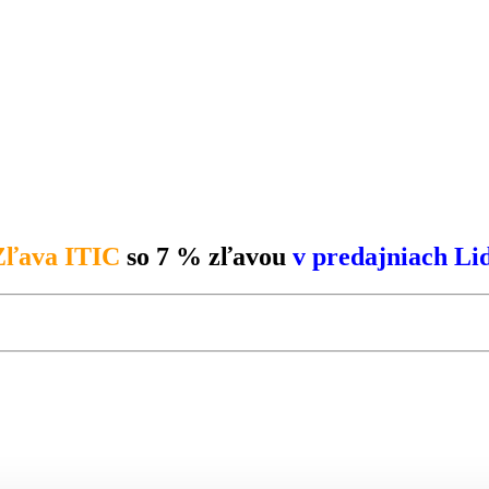
Zľava ITIC
so 7 % zľavou
v predajniach Lid