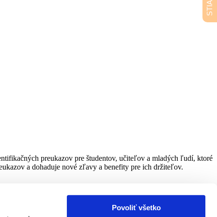
ifikačných preukazov pre študentov, učiteľov a mladých ľudí, ktoré
ukazov a dohaduje nové zľavy a benefity pre ich držiteľov.
Povoliť všetko