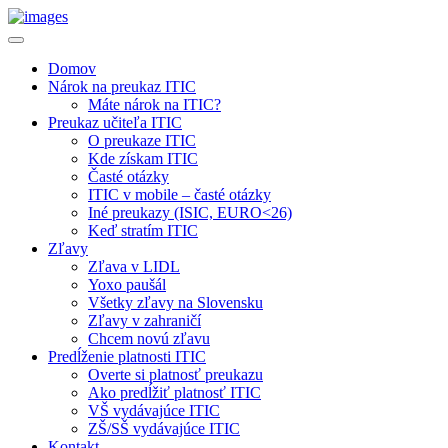
Toggle
navigation
Domov
Nárok na preukaz ITIC
Máte nárok na ITIC?
Preukaz učiteľa ITIC
O preukaze ITIC
Kde získam ITIC
Časté otázky
ITIC v mobile – časté otázky
Iné preukazy (ISIC, EURO<26)
Keď stratím ITIC
Zľavy
Zľava v LIDL
Yoxo paušál
Všetky zľavy na Slovensku
Zľavy v zahraničí
Chcem novú zľavu
Predĺženie platnosti ITIC
Overte si platnosť preukazu
Ako predĺžiť platnosť ITIC
VŠ vydávajúce ITIC
ZŠ/SŠ vydávajúce ITIC
Kontakt