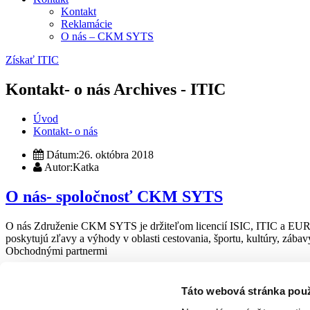
Kontakt
Reklamácie
O nás – CKM SYTS
Získať ITIC
Kontakt- o nás Archives - ITIC
Úvod
Kontakt- o nás
Dátum:
26. októbra 2018
Autor:
Katka
O nás- spoločnosť CKM SYTS
O nás Združenie CKM SYTS je držiteľom licencií ISIC, ITIC a EURO<
poskytujú zľavy a výhody v oblasti cestovania, športu, kultúry, záb
Obchodnými partnermi
Čítať viac
Táto webová stránka pou
Ďalšie preukazy: