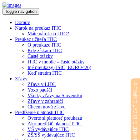
Toggle navigation
Domov
Nárok na preukaz ITIC
Máte nárok na ITIC?
Preukaz učiteľa ITIC
O preukaze ITIC
Kde získam ITIC
Časté otázky
ITIC v mobile – časté otázky
Iné preukazy (ISIC, EURO<26)
Keď stratím ITIC
Zľavy
Zľava v LIDL
STIAHNITE SI ISIC/ITIC APKU »
Yoxo paušál
Všetky zľavy na Slovensku
Zľavy v zahraničí
Chcem novú zľavu
Predĺženie platnosti ITIC
Overte si platnosť preukazu
Ako predĺžiť platnosť ITIC
VŠ vydávajúce ITIC
ZŠ/SŠ vydávajúce ITIC