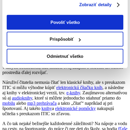
Zobraziť detaily
Ak Vám záleží na životnom prostredí, chcete sa oň starať
a prispievať k tomu, aby aj vo Vašom okolí bolo menej odpadu,
možno Vás zaujme, že učiteľský preukaz ITIC je teraz dostupný aj
v
EKO elektronickej verzii
. To znamená, že
svoj preukaz
Povoliť všetko
nedostanete vyrobený z plastu, ale budete si ho zobrazovať v mobile
vďaka
mobilnej aplikácii
. A tým vlastne šetríte nielen životné
prostredie, ale aj peniaze za doručenie preukazu – keďže všetko, čo
Prispôsobiť
potrebujete, dostanete e-mailom a hneď môžete výhody preukazu
ITIC začať využívať.
Odmietnuť všetko
Okrem toho, že samotnou kúpou elektronickej verzie preukazu ITIC
ste viac EKO, zároveň Vám preukaz ITIC prináša zľavy a výhody
v takých obchodoch, kde môžete svoj záujem o šetrenie životného
prostredia ďalej rozvíjať.
Náruživí čitatelia nemusia čítať len klasické knihy, ale s preukazom
ITIC si môžu výhodne kúpiť
elektronickú čítačku kníh
, a následne
aj knihy v elektronickej verzii, tzv.
e-knihy
. Zaujímavou alternatívou
sú aj
audioknihy
, ktoré si môžete jednoducho stiahnuť priamo
do
mobilu
alebo
mp3 prehrávača
a takto „čítať“ napríklad aj pri
športovaní. Aj takéto
knihy
a
elektronické pomôcky
nakupujú
učitelia s preukazom ITIC so zľavou.
A čo tak nejaké bežnejšie každodenné záležitosti? Na nápoje a vodu
na cesty, na športovanie, do práce či pre deti do školy, sa hodia
fľaše