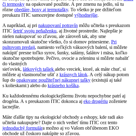
či termosky
na opakované použitie. A pre zmenu na jedlo, sú tu
rôzne
obedáre, boxy aj termotašky
. To všetko je pre držiteľom
preukazu ITIC samozrejme dostupné
výhodnejšie
.
A napríklad, aj pri
nakupovaní potravín
môžu učitelia s preukazom
ITIC
šetriť svoju peňaženku
, aj životné prostredie. Najlepšie je
nielen nakupovať so zľavou, ale zároveň tak, aby sme
skonzumovali skutočne všetko, čo si domov prinesieme.
Pri
pultovom predaji
, namiesto veľkých vákuových balení, si môžete
nakúpiť presne toľko syrov, šunky,
salámy, šalátov i mäsa, koľko
skutočne spotrebujete. Pečivo, ovocie a zeleninu si môžete nabaliť
do vlastných
sieťoviek,
látkových tašiek
alebo vreciek, ktoré, ak máte chuť, si
môžete aj vlastnoručne ušiť z
krásnych látok
. A celý nákup potom
šup do
opakovane použiteľnej nákupnej tašky
(existujú aj také
s kolieskami:) alebo do
krásneho košíka
.
Ku každodennému ekologickejšiemu životu nepochybne patrí aj
drogéria. A s preukazom ITIC dokonca aj
eko drogériu
zoženiete
lacnejšie.
Máte ďalšie tipy na ekologické obchody a eshopy, kde radi ako
učitelia nakupujete? Dajte o nich vedieť tímu ITIC cez tento
jednoduchý formulár
a možno aj vo Vašom obľúbenom EKO
obchode už čoskoro nakúpite so zľavou.