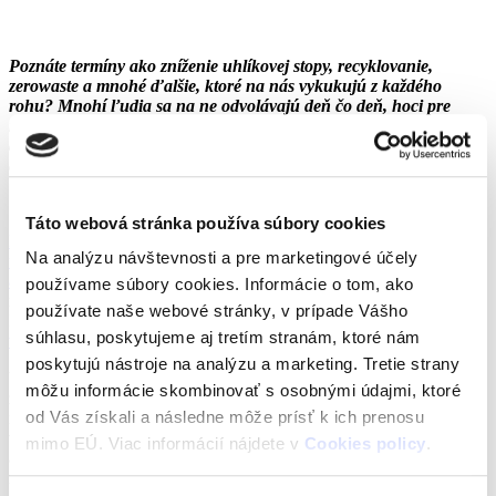
Poznáte termíny ako zníženie uhlíkovej stopy, recyklovanie,
zerowaste a mnohé ďalšie, ktoré na nás vykukujú z každého
rohu? Mnohí ľudia sa na ne odvolávajú deň čo deň, hoci pre
niektorých z nás ešte stále môžu byť španielskou dedinou. Viete,
ako byť viac EKO? Napríklad zakúpením ekologickej
elektronickej verzie
učiteľského preukazu ITIC
.
Táto webová stránka používa súbory cookies
Medzinárodný preukaz učiteľa ITIC
je identifikačný preukaz
pre
Na analýzu návštevnosti a pre marketingové účely
učiteľov
, vďaka ktorému môžu učitelia využívať rôzne
zľavy
a výhody na Slovensku
aj
v zahraničí
, podobne ako študenti, ktorí
používame súbory cookies. Informácie o tom, ako
majú
medzinárodný preukaz študenta ISIC
. Učitelia vďaka preukazu
používate naše webové stránky, v prípade Vášho
ITIC len na Slovensku ušetria celkovo na vyše 1400 miestach, a tiež
súhlasu, poskytujeme aj tretím stranám, ktoré nám
v mnohých eshopoch
.
poskytujú nástroje na analýzu a marketing. Tretie strany
Výraz eco-friendly (alebo ecologically friendly) pochádza
môžu informácie skombinovať s osobnými údajmi, ktoré
z angličtiny a v preklade znamená byť priateľský, resp. byť
od Vás získali a následne môže prísť k ich prenosu
neškodný voči životnému prostrediu. Každý z nás sa zrejme s týmto
výrazom už stretol a čo viac, mnohí sa aj snažíme svoje bežné zvyky
mimo EÚ. Viac informácií nájdete v
Cookies policy
.
a rutinu prispôsobiť tak, aby sme životné prostredie zaťažovali čo
najmenej.