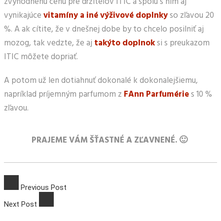
zvýhodnenú cenu pre držiteľov ITIC a spolu s ním aj
vynikajúce
vitamíny a iné výživové doplnky
so zľavou 20
%. A ak cítite, že v dnešnej dobe by to chcelo posilniť aj
mozog, tak vedzte, že aj
takýto doplnok
si s preukazom
ITIC môžete dopriať.
A potom už len dotiahnuť dokonalé k dokonalejšiemu,
napríklad príjemným parfumom z
FAnn Parfumérie
s 10 %
zľavou.
PRAJEME VÁM ŠŤASTNÉ A ZĽAVNENÉ. 🙂
Previous Post
Next Post