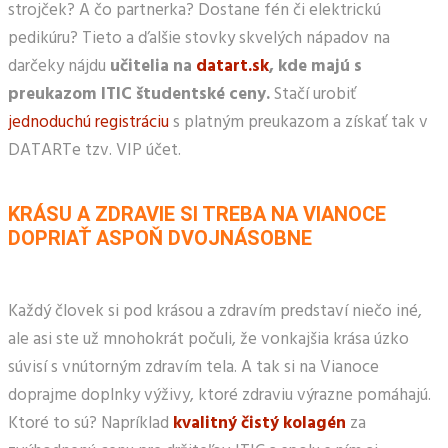
strojček? A čo partnerka? Dostane fén či elektrickú
pedikúru? Tieto a ďalšie stovky skvelých nápadov na
darčeky nájdu
učitelia na
datart.sk
, kde majú s
preukazom ITIC študentské ceny.
Stačí urobiť
jednoduchú registráciu
s platným preukazom a získať tak v
DATARTe tzv. VIP účet.
KRÁSU A ZDRAVIE SI TREBA NA VIANOCE
DOPRIAŤ ASPOŇ DVOJNÁSOBNE
Každý človek si pod krásou a zdravím predstaví niečo iné,
ale asi ste už mnohokrát počuli, že vonkajšia krása úzko
súvisí s vnútorným zdravím tela. A tak si na Vianoce
doprajme doplnky výživy, ktoré zdraviu výrazne pomáhajú.
Ktoré to sú? Napríklad
kvalitný
čistý
kolagén
za