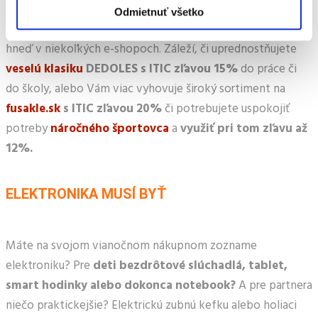
stromčekom.
Ponožky pre malých, veľkých, starých,
Odmietnuť všetko
mladých aj tých medzi tým dostanete s preukazom ITIC
hneď v niekoľkých e-shopoch. Záleží, či uprednostňujete
veselú klasiku
DEDOLES s ITIC zľavou 15%
do práce či
do školy, alebo Vám viac vyhovuje široký sortiment na
fusakle.sk
s ITIC zľavou 20%
či potrebujete uspokojiť
potreby
náročného športovca
a
využiť pri tom zľavu až
12%.
ELEKTRONIKA MUSÍ BYŤ
Máte na svojom vianočnom nákupnom zozname
elektroniku? Pre
deti bezdrôtové slúchadlá, tablet,
smart hodinky alebo dokonca notebook?
A pre partnera
niečo praktickejšie? Elektrickú zubnú kefku alebo holiaci