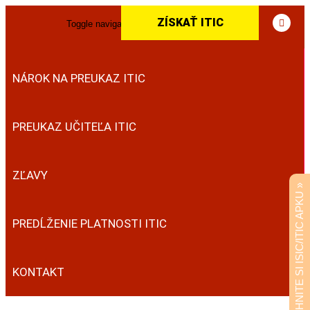
ZÍSKAŤ ITIC
Toggle navigation
DOMOV
NÁROK NA PREUKAZ ITIC
PREUKAZ UČITEĽA ITIC
ZĽAVY
STIAHNITE SI ISIC/ITIC APKU »
PREDĹŽENIE PLATNOSTI ITIC
KONTAKT