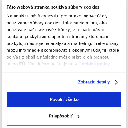
Táto webová stránka používa súbory cookies
Bolo pre nás milým zistením, že práve
učitelia nakupujú
Na analýzu návštevnosti a pre marketingové účely
radi oblečenie online!
Medzi obľúbené obchody patria
používame súbory cookies. Informácie o tom, ako
Bonprix, Orsay ale aj Zoot či AboutYou.
Vedeli ste, že
používate naše webové stránky, v prípade Vášho
vo všetkých týchto obchodoch si môžete uplatniť
súhlasu, poskytujeme aj tretím stranám, ktoré nám
zľavu s preukazom ITIC?
Stačí sa zaregistrovať na
poskytujú nástroje na analýzu a marketing. Tretie strany
môžu informácie skombinovať s osobnými údajmi, ktoré
nákupnom portáli
plnapenazenka.sk
, vďaka ktorému
od Vás získali a následne môže prísť k ich prenosu
dostanete z každého nákupu určitú sumu späť na účet! ALE
mimo EÚ. Viac informácií nájdete v
Cookies policy
.
POZOR, s
preukazom ITIC bude táto suma vždy o 20%
vyššia.
Zobraziť detaily
VIANOCE BEZ PONOŽIEK NIE SÚ VIANOCE
Povoliť všetko
Kto nekupuje na Vianoce ponožky, nech sa prihlási!
Z
Prispôsobiť
ponožiek sa stal už tradičný „artikel“ pod vianočným