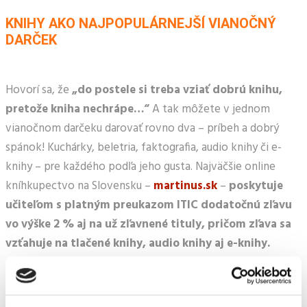
KNIHY AKO NAJPOPULÁRNEJŠÍ VIANOČNÝ
DARČEK
Hovorí sa, že
„do postele si treba vziať dobrú knihu,
pretože kniha nechrápe…“
A tak môžete v jednom
vianočnom darčeku darovať rovno dva – príbeh a dobrý
spánok! Kuchárky, beletria, faktografia, audio knihy či e-
knihy – pre každého podľa jeho gusta. Najväčšie online
kníhkupectvo na Slovensku –
martinus.sk
–
poskytuje
učiteľom s platným preukazom ITIC dodatočnú zľavu
vo výške 2 % aj na už zľavnené tituly, pričom zľava sa
vzťahuje na tlačené knihy, audio knihy aj e-knihy.
OBLEČENIE – RADOSŤ PRE KAŽDÚ ŽENU