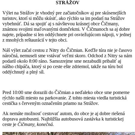
STRÁŽOV
Výlet na Strážov je vhodný pre začiatočníkov aj pre skúsenejších
turistov, ktorí si môžu skúsiť, ako rýchlo sa im podarí na Strážov
vybehnúť. Dá sa spojiť aj s návštevou krásnej obce Čičmany,
známou svojimi maľovanými domčekmi. V Čičmanoch sa aj dobre
najete, prípadne si len oddýchnete pri osviežujúcom nápoji, v jednej
z mnohých reštaurácií v tejto obci.
Náš výlet začal cestou z Nitry do Čičmian. Keďže túra nie je časovo
náročná, nemuseli sme vstávať veľmi skoro. Odchod z Nitry sa nám
podaril okolo 8:00 ráno. Samozrejme sme nezabudli pribaliť aj
nášho chlpáča, ktorý si po ceste ešte zdriemol, takže na túru bol
oddýchnutý a plný síl.
Pred 10:00 sme dorazili do Čičmian a neďaleko obce sme pomerne
rýchlo našli miesto na parkovanie. Z tohto miesta viedla turistická
cestička s červeným označením priamo na Strážov.
Ak nemáte možnosť cestovať autom, do obce je aj dobre riešená
doprava autobusmi. Najbližšia autobusová zastávka k turistickej
ceste je
Čičmany, konečná.