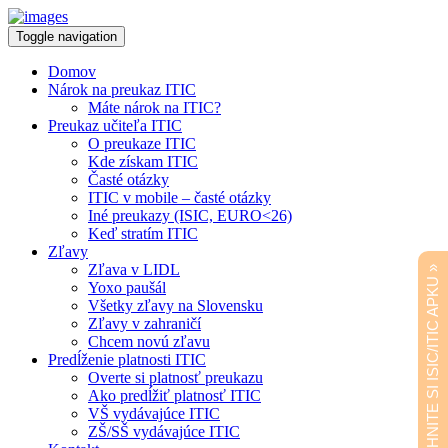
Toggle navigation
Domov
Nárok na preukaz ITIC
Máte nárok na ITIC?
Preukaz učiteľa ITIC
O preukaze ITIC
Kde získam ITIC
Časté otázky
ITIC v mobile – časté otázky
Iné preukazy (ISIC, EURO<26)
Keď stratím ITIC
Zľavy
Zľava v LIDL
STIAHNITE SI ISIC/ITIC APKU »
Yoxo paušál
Všetky zľavy na Slovensku
Zľavy v zahraničí
Chcem novú zľavu
Predĺženie platnosti ITIC
Overte si platnosť preukazu
Ako predĺžiť platnosť ITIC
VŠ vydávajúce ITIC
ZŠ/SŠ vydávajúce ITIC