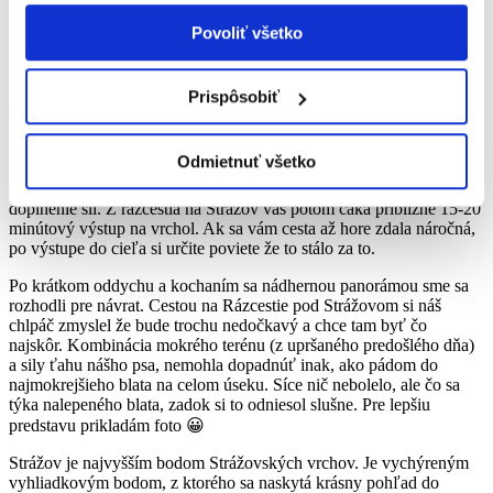
Začiatok cesty je príjemná prechádzka po otvorenej lúke, ktorá
Povoliť všetko
pozvoľna prechádza do lesnej cestičky. Po chvíľke sa začne
stúpanie a tu sa začína malá výzva. Pre začiatočníkov odporúčam
zvoliť pomalšie tempo, pretože stúpanie je strmé a náročnejšie. Ale
Prispôsobiť
aj pomalším tempom sa celý výstup dá zvládnuť za necelé dve
hodiny. My sme zvolili rýchlejšie tempo a na Strážov sa nám
podarilo doraziť približne za hodinu aj 15 minút. Po strmšom
Odmietnuť všetko
výstupe sa dostanete na Rázcestie pod Strážovom, čo je vlastne
veľká lúka, vhodná na oddych, prípadne na menšiu desiatu na
doplnenie síl. Z rázcestia na Strážov vás potom čaká približne 15-20
minútový výstup na vrchol. Ak sa vám cesta až hore zdala náročná,
po výstupe do cieľa si určite poviete že to stálo za to.
Po krátkom oddychu a kochaním sa nádhernou panorámou sme sa
rozhodli pre návrat. Cestou na Rázcestie pod Strážovom si náš
chlpáč zmyslel že bude trochu nedočkavý a chce tam byť čo
najskôr. Kombinácia mokrého terénu (z upršaného predošlého dňa)
a sily ťahu nášho psa, nemohla dopadnúť inak, ako pádom do
najmokrejšieho blata na celom úseku. Síce nič nebolelo, ale čo sa
týka nalepeného blata, zadok si to odniesol slušne. Pre lepšiu
predstavu prikladám foto 😀
Strážov je najvyšším bodom Strážovských vrchov. Je vychýreným
vyhliadkovým bodom, z ktorého sa naskytá krásny pohľad do