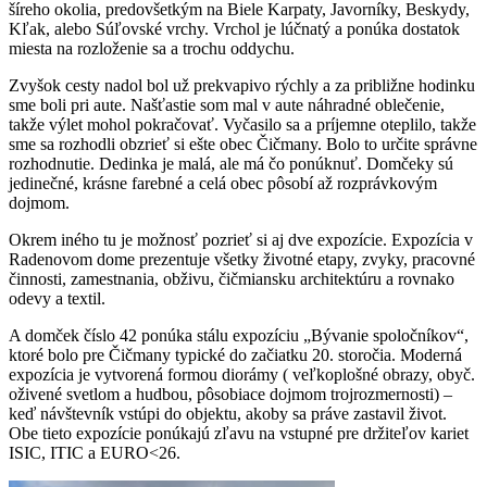
šíreho okolia, predovšetkým na Biele Karpaty, Javorníky, Beskydy,
Kľak, alebo Súľovské vrchy. Vrchol je lúčnatý a ponúka dostatok
miesta na rozloženie sa a trochu oddychu.
Zvyšok cesty nadol bol už prekvapivo rýchly a za približne hodinku
sme boli pri aute. Našťastie som mal v aute náhradné oblečenie,
takže výlet mohol pokračovať. Vyčasilo sa a príjemne oteplilo, takže
sme sa rozhodli obzrieť si ešte obec Čičmany. Bolo to určite správne
rozhodnutie. Dedinka je malá, ale má čo ponúknuť. Domčeky sú
jedinečné, krásne farebné a celá obec pôsobí až rozprávkovým
dojmom.
Okrem iného tu je možnosť pozrieť si aj dve expozície. Expozícia v
Radenovom dome prezentuje všetky životné etapy, zvyky, pracovné
činnosti, zamestnania, obživu, čičmiansku architektúru a rovnako
odevy a textil.
A domček číslo 42 ponúka stálu expozíciu „Bývanie spoločníkov“,
ktoré bolo pre Čičmany typické do začiatku 20. storočia. Moderná
expozícia je vytvorená formou diorámy ( veľkoplošné obrazy, obyč.
oživené svetlom a hudbou, pôsobiace dojmom trojrozmernosti) –
keď návštevník vstúpi do objektu, akoby sa práve zastavil život.
Obe tieto expozície ponúkajú zľavu na vstupné pre držiteľov kariet
ISIC, ITIC a EURO<26.