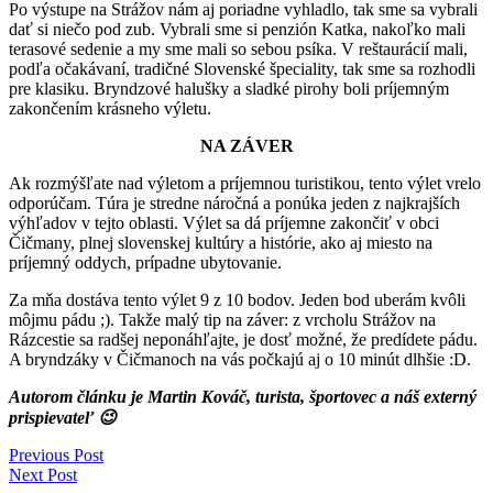
Po výstupe na Strážov nám aj poriadne vyhladlo, tak sme sa vybrali
dať si niečo pod zub. Vybrali sme si penzión Katka, nakoľko mali
terasové sedenie a my sme mali so sebou psíka. V reštaurácií mali,
podľa očakávaní, tradičné Slovenské špeciality, tak sme sa rozhodli
pre klasiku. Bryndzové halušky a sladké pirohy boli príjemným
zakončením krásneho výletu.
NA ZÁVER
Ak rozmýšľate nad výletom a príjemnou turistikou, tento výlet vrelo
odporúčam. Túra je stredne náročná a ponúka jeden z najkrajších
výhľadov v tejto oblasti. Výlet sa dá príjemne zakončiť v obci
Čičmany, plnej slovenskej kultúry a histórie, ako aj miesto na
príjemný oddych, prípadne ubytovanie.
Za mňa dostáva tento výlet 9 z 10 bodov. Jeden bod uberám kvôli
môjmu pádu ;). Takže malý tip na záver: z vrcholu Strážov na
Rázcestie sa radšej neponáhľajte, je dosť možné, že predídete pádu.
A bryndzáky v Čičmanoch na vás počkajú aj o 10 minút dlhšie :D.
Autorom článku je Martin Kováč, turista, športovec a náš externý
prispievateľ 😉
Previous Post
Next Post