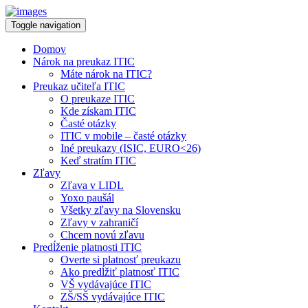
Toggle navigation
Domov
Nárok na preukaz ITIC
Máte nárok na ITIC?
Preukaz učiteľa ITIC
O preukaze ITIC
Kde získam ITIC
Časté otázky
ITIC v mobile – časté otázky
Iné preukazy (ISIC, EURO<26)
Keď stratím ITIC
Zľavy
Zľava v LIDL
Yoxo paušál
Všetky zľavy na Slovensku
Zľavy v zahraničí
Chcem novú zľavu
Predĺženie platnosti ITIC
Overte si platnosť preukazu
Ako predĺžiť platnosť ITIC
VŠ vydávajúce ITIC
ZŠ/SŠ vydávajúce ITIC