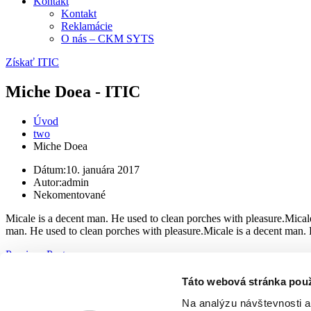
Kontakt
Kontakt
Reklamácie
O nás – CKM SYTS
Získať ITIC
Miche Doea - ITIC
Úvod
two
Miche Doea
Dátum:
10. januára 2017
Autor:
admin
Nekomentované
Micale is a decent man. He used to clean porches with pleasure.Micale
man. He used to clean porches with pleasure.Micale is a decent man. 
Previous Post
Next Post
Táto webová stránka pou
Ďalšie preukazy:
Na analýzu návštevnosti a