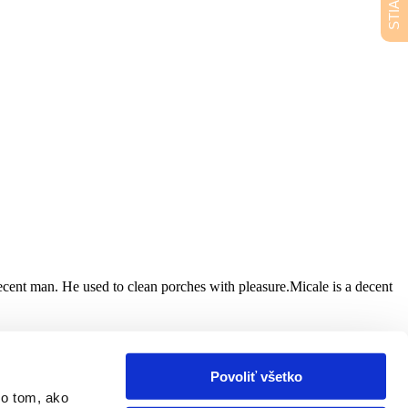
ecent man. He used to clean porches with pleasure.Micale is a decent
Povoliť všetko
 o tom, ako