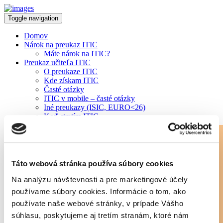
Toggle navigation
Domov
Nárok na preukaz ITIC
Máte nárok na ITIC?
Preukaz učiteľa ITIC
O preukaze ITIC
Kde získam ITIC
Časté otázky
ITIC v mobile – časté otázky
Iné preukazy (ISIC, EURO<26)
Keď stratím ITIC
Zľavy
Zľava v LIDL
STIAHNITE SI ISIC/ITIC APKU »
Yoxo paušál
Všetky zľavy na Slovensku
Zľavy v zahraničí
Táto webová stránka používa súbory cookies
Chcem novú zľavu
Predĺženie platnosti ITIC
Na analýzu návštevnosti a pre marketingové účely
Overte si platnosť preukazu
používame súbory cookies. Informácie o tom, ako
Ako predĺžiť platnosť ITIC
používate naše webové stránky, v prípade Vášho
VŠ vydávajúce ITIC
ZŠ/SŠ vydávajúce ITIC
súhlasu, poskytujeme aj tretím stranám, ktoré nám