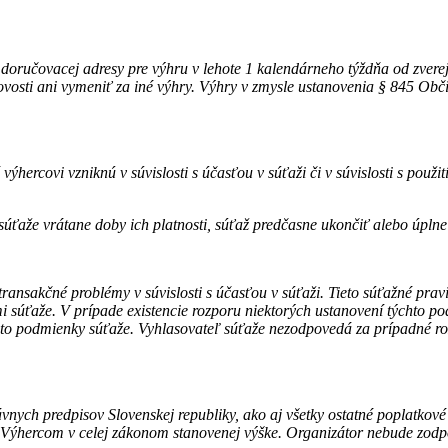
 doručovacej adresy pre výhru v lehote 1 kalendárneho týždňa od zvere
tovosti ani vymeniť za iné výhry. Výhry v zmysle ustanovenia § 845 Obč
ýhercovi vzniknú v súvislosti s účasťou v súťaži či v súvislosti s použ
úťaže vrátane doby ich platnosti, súťaž predčasne ukončiť alebo úplne 
ransakčné problémy v súvislosti s účasťou v súťaži.
Tieto súťažné prav
mi súťaže. V prípade existencie rozporu niektorých ustanovení týchto 
ieto podmienky súťaže. Vyhlasovateľ súťaže nezodpovedá za prípadné r
nych predpisov Slovenskej republiky, ako aj všetky ostatné poplatkové
ýhercom v celej zákonom stanovenej výške. Organizátor nebude zodpo