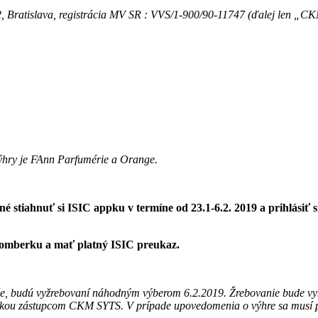
32, Bratislava, registrácia MV SR : VVS/1-900/90-11747 (ďalej len „
výhry je FAnn Parfumérie a Orange.
 stiahnuť si ISIC appku v termíne od 23.1-6.2. 2019 a prihlásiť s
užomberku a mať platný ISIC preukaz.
ťaže, budú vyžrebovaní náhodným výberom 6.2.2019. Žrebovanie bude v
skou zástupcom CKM SYTS. V prípade upovedomenia o výhre sa musí po