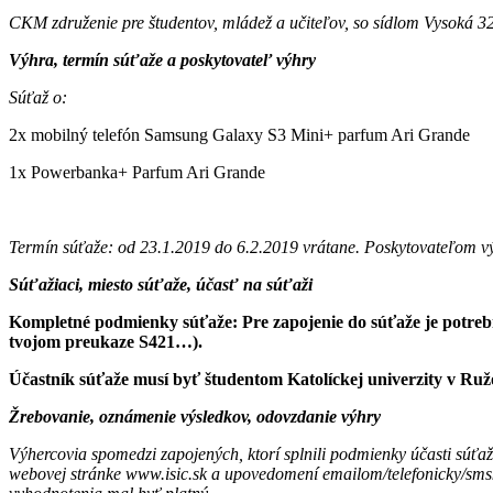
CKM združenie pre študentov, mládež a učiteľov, so sídlom Vysoká 
Výhra, termín súťaže a poskytovateľ výhry
Súťaž o:
2x mobilný telefón Samsung Galaxy S3 Mini+ parfum Ari Grande
1x Powerbanka+ Parfum Ari Grande
Termín súťaže: od 23.1.2019 do 6.2.2019 vrátane. Poskytovateľom 
Súťažiaci, miesto súťaže, účasť na súťaži
Kompletné podmienky súťaže: Pre zapojenie do súťaže je potrebné
tvojom preukaze S421…).
Účastník súťaže musí byť študentom Katolíckej univerzity v R
Žrebovanie, oznámenie výsledkov, odovzdanie výhry
Výhercovia spomedzi zapojených, ktorí splnili podmienky účasti sú
webovej stránke www.isic.sk a upovedomení emailom/telefonicky/sm