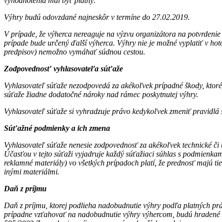
vyhodnotenia mal byť platný.
Výhry budú odovzdané najneskôr v termíne do 27.02.2019.
V prípade, že výherca nereaguje na výzvu organizátora na potvrdenie
prípade bude určený ďalší výherca. Výhry nie je možné vyplatiť v ho
predpisov) nemožno vymáhať súdnou cestou.
Zodpovednosť vyhlasovateľa súťaže
Vyhlasovateľ súťaže nezodpovedá za akékoľvek prípadné škody, ktoré v
súťaže žiadne dodatočné nároky nad rámec poskytnutej výhry.
Vyhlasovateľ súťaže si vyhradzuje právo kedykoľvek zmeniť pravidlá s
Súťažné podmienky a ich zmena
Vyhlasovateľ súťaže nenesie zodpovednosť za akékoľvek technické či t
Účasťou v tejto súťaži vyjadruje každý súťažiaci súhlas s podmienka
reklamné materiály) vo všetkých prípadoch platí, že prednosť majú t
inými materiálmi.
Daň z príjmu
Daň z príjmu, ktorej podlieha nadobudnutie výhry podľa platných práv
prípadne vzťahovať na nadobudnutie výhry výhercom, budú hradené V