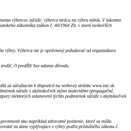
jnenia výhercov súťaže, výherca stráca na výhru nárok. V takomto
ianskeho zákonníka (zákon č. 40/1964 Zb. v znení neskorších
itím výhry. Výherca nie je oprávnený požadovať od organizátora
zrušiť, či predĺžiť bez udania dôvodu.
idlá sú súťažiacim k dispozícií na webovej stránke www.isic.sk.
podmienok súťaže s akýmikoľvek inými materiálmi (propagačné,
ozpory niektorých ustanovení týchto podmienok súťaže s akýmikoľvek
 povinnosti ako napríklad zdravotné poistenie, ktoré sa môžu
vedať za dane vyplývajúce z výhry podľa príslušného zákona č.