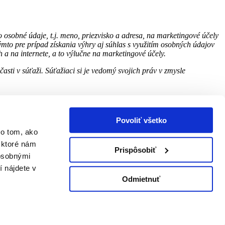
 osobné údaje, t.j. meno, priezvisko a adresa, na marketingové účely
to pre prípad získania výhry aj súhlas s využitím osobných údajov
a na internete, a to výlučne na marketingové účely.
sti v súťaži. Súťažiaci si je vedomý svojich práv v zmysle
Povoliť všetko
 o tom, ako
 ktoré nám
Prispôsobiť
 osobnými
í nájdete v
Odmietnuť