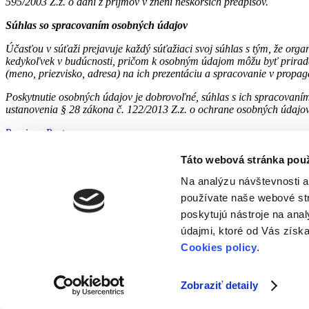
595/2003 Z.z. o dani z príjmov v znení neskorších predpisov.
Súhlas so spracovaním osobných údajov
Účasťou v súťaži prejavuje každý súťažiaci svoj súhlas s tým, že org
kedykoľvek v budúcnosti, pričom k osobným údajom môžu byť priraden
(meno, priezvisko, adresa) na ich prezentáciu a spracovanie v propa
Poskytnutie osobných údajov je dobrovoľné, súhlas s ich spracovaním 
ustanovenia § 28 zákona č. 122/2013 Z.z. o ochrane osobných údajov 
Previous Post
Next Post
Táto webová stránka pou
Ďalšie preukazy:
Na analýzu návštevnosti a
používate naše webové str
poskytujú nástroje na ana
údajmi, ktoré od Vás získa
Cookies policy
.
Copyright © 2023 Združenie CKM SYTS | Vytvorila spoločnosť
N &
Zobraziť detaily