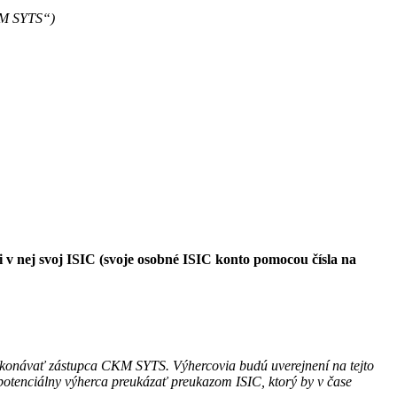
CKM SYTS“)
i v nej svoj ISIC (svoje osobné ISIC konto pomocou čísla na
ykonávať zástupca CKM SYTS. Výhercovia budú uverejnení na tejto
tenciálny výherca preukázať preukazom ISIC, ktorý by v čase