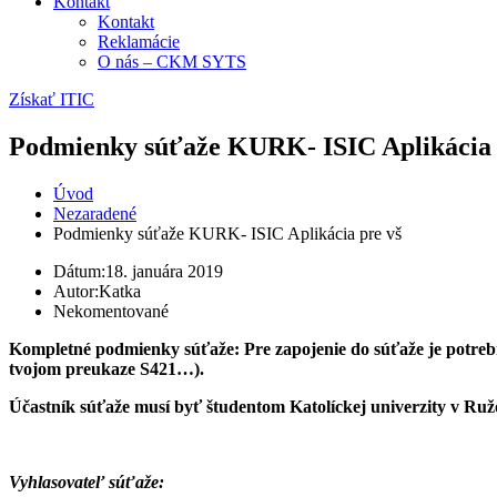
Kontakt
Kontakt
Reklamácie
O nás – CKM SYTS
Získať ITIC
Podmienky súťaže KURK- ISIC Aplikácia p
Úvod
Nezaradené
Podmienky súťaže KURK- ISIC Aplikácia pre vš
Dátum:
18. januára 2019
Autor:
Katka
Nekomentované
Kompletné podmienky súťaže: Pre zapojenie do súťaže je potrebné
tvojom preukaze S421…).
Účastník súťaže musí byť študentom Katolíckej univerzity v R
Vyhlasovateľ súťaže: