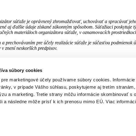
anizátor súťaže je oprávnený zhromažďovať, uchovávať a spracúvať jeho
é aj ďalšie údaje získané zákonným spôsobom. Súťažiaci poskytuje tým
gačných materiáloch organizátora súťaže, v oznamovacích prostriedkoch 
a prechovávaním pre účely realizácie súťaže je súčasťou podmienok úča
v znení neskorších predpisov.
žíva súbory cookies
 pre marketingové účely používame súbory cookies. Informácie
ánky, v prípade Vášho súhlasu, poskytujeme aj tretím stranám,
lýzu a marketing. Tretie strany môžu informácie skombinovať s
Dôležité odkazy
li a následne môže prísť k ich prenosu mimo EÚ. Viac informáci
Cookies policy
 LD Media s.r.o.
. Všetky práva vyhradené.