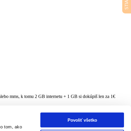
 alebo mms, k tomu 2 GB internetu + 1 GB si dokúpiš len za 1€
Povoliť všetko
 o tom, ako