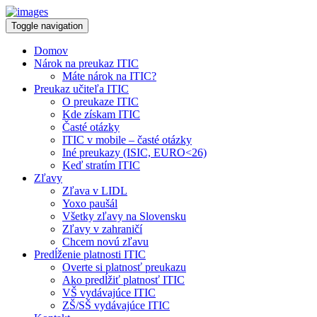
Toggle navigation
Domov
Nárok na preukaz ITIC
Máte nárok na ITIC?
Preukaz učiteľa ITIC
O preukaze ITIC
Kde získam ITIC
Časté otázky
ITIC v mobile – časté otázky
Iné preukazy (ISIC, EURO<26)
Keď stratím ITIC
Zľavy
Zľava v LIDL
Yoxo paušál
Všetky zľavy na Slovensku
Zľavy v zahraničí
Chcem novú zľavu
Predĺženie platnosti ITIC
Overte si platnosť preukazu
Ako predĺžiť platnosť ITIC
VŠ vydávajúce ITIC
ZŠ/SŠ vydávajúce ITIC