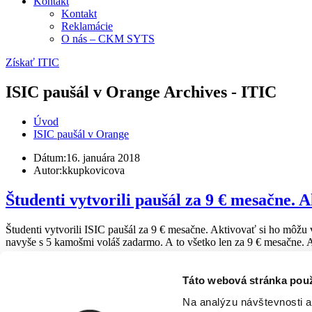
Kontakt
Kontakt
Reklamácie
O nás – CKM SYTS
Získať ITIC
ISIC paušál v Orange Archives - ITIC
Úvod
ISIC paušál v Orange
Dátum:
16. januára 2018
Autor:
kkupkovicova
Študenti vytvorili paušál za 9 € mesačne. 
Študenti vytvorili ISIC paušál za 9 € mesačne. Aktivovať si ho môžu
navyše s 5 kamošmi voláš zadarmo. A to všetko len za 9 € mesačne. A
Čítať viac
Táto webová stránka pou
Ďalšie preukazy:
Na analýzu návštevnosti a