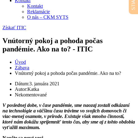
Kontakt
Kontakt
Reklamácie
O nás – CKM SYTS
Získať ITIC
Vnútorný pokoj a pohoda počas
pandémie. Ako na to? - ITIC
Úvod
Zábava
Vnútorný pokoj a pohoda počas pandémie. Ako na to?
Dátum:
3. januára 2021
Autor:
Katka
Nekomentované
V poslednej dobe, v čase pandémie, sme naozaj zostali odkázaní
na technológie a väčšinu času trávime vo svojich domovoch či
viac-menej osamote, v prírode. Existuje však mnoho činností,
ktoré nám dokážu spríjemniť tento čas, aby sme aj z tohto obdobia
vyťažili maximum.
Naučte sa nové veci