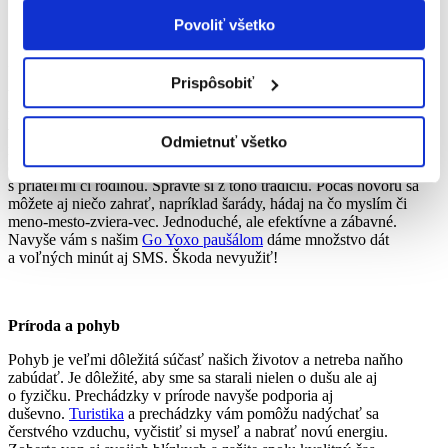
Povoliť všetko
Zachovajte kontakt s blízkymi
Prispôsobiť
Verte či nie, nie ste jediný, kto takto zostal ,,zaseknutý“ doma. Hoci
nie je úplne možné stretnúť sa s kýmkoľvek, kontakt si môžeme
vynahradiť online cestou. Existuje množstvo appiek a škoda ich
Odmietnuť všetko
nevyužiť. Napríklad Zoom, Skype, Webex, Hangouts a mnohé
ďalšie, vám poskytnú perfektný priestor na pravidelnú komunikáciu
s priateľmi či rodinou. Spravte si z toho tradíciu. Počas hovoru sa
môžete aj niečo zahrať, napríklad šarády, hádaj na čo myslím či
meno-mesto-zviera-vec. Jednoduché, ale efektívne a zábavné.
Navyše vám s našim
Go Yoxo paušálom
dáme množstvo dát
a voľných minút aj SMS. Škoda nevyužiť!
Príroda a pohyb
Pohyb je veľmi dôležitá súčasť našich životov a netreba naňho
zabúdať. Je dôležité, aby sme sa starali nielen o dušu ale aj
o fyzičku. Prechádzky v prírode navyše podporia aj
duševno.
Turistika
a prechádzky vám pomôžu nadýchať sa
čerstvého vzduchu, vyčistiť si myseľ a nabrať novú energiu.