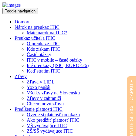
Toggle navigation
Domov
Nárok na preukaz ITIC
Máte nárok na ITIC?
Preukaz učiteľa ITIC
O preukaze ITIC
Kde získam ITIC
Časté otázky
ITIC v mobile – časté otázky
Iné preukazy (ISIC, EURO<26)
Keď stratím ITIC
Zľavy
Zľava v LIDL
STIAHNITE SI ISIC/ITIC APKU »
Yoxo paušál
Všetky zľavy na Slovensku
Zľavy v zahraničí
Chcem novú zľavu
Predĺženie platnosti ITIC
Overte si platnosť preukazu
Ako predĺžiť platnosť ITIC
VŠ vydávajúce ITIC
ZŠ/SŠ vydávajúce ITIC