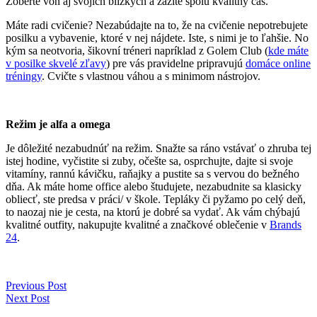
Zoberte von aj svojich blízkych a zažite spolu kvalitný čas.
Máte radi cvičenie? Nezabúdajte na to, že na cvičenie nepotrebujete
posilku a vybavenie, ktoré v nej nájdete. Iste, s nimi je to ľahšie. No
kým sa neotvoria, šikovní tréneri napríklad z Golem Club (
kde máte
v posilke skvelé zľavy
) pre vás pravidelne pripravujú
domáce online
tréningy
. Cvičte s vlastnou váhou a s minimom nástrojov.
Režim je alfa a omega
Je dôležité nezabudnúť na režim. Snažte sa ráno vstávať o zhruba tej
istej hodine, vyčistite si zuby, očešte sa, osprchujte, dajte si svoje
vitamíny, rannú kávičku, raňajky a pustite sa s vervou do bežného
dňa. Ak máte home office alebo študujete, nezabudnite sa klasicky
obliecť, ste predsa v práci/ v škole. Tepláky či pyžamo po celý deň,
to naozaj nie je cesta, na ktorú je dobré sa vydať. Ak vám chýbajú
kvalitné outfity, nakupujte kvalitné a značkové oblečenie v
Brands
24
.
Previous Post
Next Post