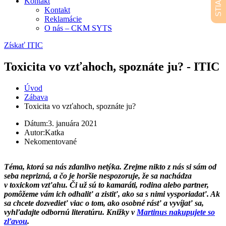
Kontakt
Kontakt
Reklamácie
O nás – CKM SYTS
Získať ITIC
Toxicita vo vzťahoch, spoznáte ju? - ITIC
Úvod
Zábava
Toxicita vo vzťahoch, spoznáte ju?
Dátum:
3. januára 2021
Autor:
Katka
Nekomentované
Téma, ktorá sa nás zdanlivo netýka. Zrejme nikto z nás si sám od
seba neprizná, a čo je horšie nespozoruje, že sa nachádza
v toxickom vzťahu. Či už sú to kamaráti, rodina alebo partner,
pomôžeme vám ich odhaliť a zistiť, ako sa s nimi vysporiadať. Ak
sa chcete dozvedieť viac o tom, ako osobné rásť a vyvíjať sa,
vyhľadajte odbornú literatúru. Knižky v
Martinus nakupujete so
zľavou
.