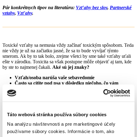
Pár konkrétnych tipov na literatúru:
Vzťahy bez slov
,
Partnerské
vztahy
,
Vzťahy
.
Toxické vzťahy sa nemusia vždy začínať toxickým spôsobom. Teda
nie vždy je už na začiatku jasné, že sa to bude vyvíjať týmto
smerom. Ak by to tak bolo, zrejme všetci by sme také vzťahy uťali
ešte v zárodku. Toxicita sa však postupne môže objaviť aj tam, kde
by ste to najmenej čakali.
Aké sú jej znaky?
Vzťah/osoba narúša vaše sebavedomie
Často sa cítite pod psa v dôsledku niečoho, čo vám
povedala alebo urobila dotyčná osoba
Vo vzťahu je prítomná náladovosť
Nie ste šťastný/á
Chorobná závislosť na danej osobe
Cítite sa akoby ste neustále spolu bojovali
Táto webová stránka používa súbory cookies
Na analýzu návštevnosti a pre marketingové účely
používame súbory cookies. Informácie o tom, ako