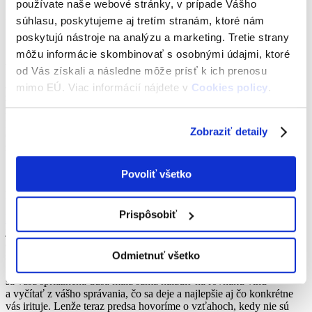
používate naše webové stránky, v prípade Vášho
súhlasu, poskytujeme aj tretím stranám, ktoré nám
poskytujú nástroje na analýzu a marketing. Tretie strany
môžu informácie skombinovať s osobnými údajmi, ktoré
Ako taký vzťah identifikovať?
od Vás získali a následne môže prísť k ich prenosu
Jednoducho, pomocou vyššie zmienených znakov. Ak máte pocit,
mimo EÚ. Viac informácií nájdete v
Cookies policy
.
že sú vo vzťahu navyše neustále prítomné klamstvá, že zažívate viac
zlého ako dobrého a vaše spoločné chvíľky sú neustálym súbojom,
potom je čas sa zamyslieť nad tým, či má tento vzťah ešte šancu. Ak
Zobraziť detaily
ešte zostali hodnoty, pre ktoré sa oplatí bojovať, snažte sa vzťah
zachrániť.
Povoliť všetko
Rozhovor je kľúčom
Prispôsobiť
Komunikácia
je ľudským dorozumievacím prostriedkom. Keby sme
ju nemali, nevedeli by sme vyjadriť svoje potreby, postoje, emócie
a takisto by sme nevedeli prijímať informácie. Je častou chybou, ak
Odmietnuť všetko
sa ľudia do seba až príliš uzavrú a myslia si, že ich partner, priateľ či
rodinný príslušník vie čítať myšlienky. Áno, v ideálnom prípade by
sa vaša spriaznená duša mala sama naladiť na rovnakú vlnu
a vyčítať z vášho správania, čo sa deje a najlepšie aj čo konkrétne
vás irituje. Lenže teraz predsa hovoríme o vzťahoch, kedy nie sú