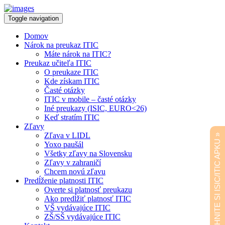
Toggle navigation
Domov
Nárok na preukaz ITIC
Máte nárok na ITIC?
Preukaz učiteľa ITIC
O preukaze ITIC
Kde získam ITIC
Časté otázky
ITIC v mobile – časté otázky
Iné preukazy (ISIC, EURO<26)
Keď stratím ITIC
Zľavy
Zľava v LIDL
STIAHNITE SI ISIC/ITIC APKU »
Yoxo paušál
Všetky zľavy na Slovensku
Zľavy v zahraničí
Chcem novú zľavu
Predĺženie platnosti ITIC
Overte si platnosť preukazu
Ako predĺžiť platnosť ITIC
VŠ vydávajúce ITIC
ZŠ/SŠ vydávajúce ITIC