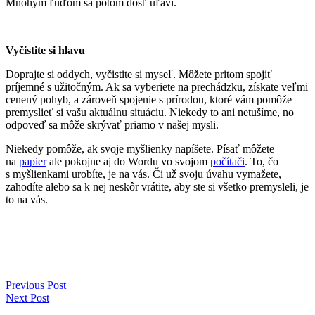
Mnohým ľuďom sa potom dosť uľaví.
Vyčistite si hlavu
Doprajte si oddych, vyčistite si myseľ. Môžete pritom spojiť
príjemné s užitočným. Ak sa vyberiete na prechádzku, získate veľmi
cenený pohyb, a zároveň spojenie s prírodou, ktoré vám pomôže
premyslieť si vašu aktuálnu situáciu. Niekedy to ani netušíme, no
odpoveď sa môže skrývať priamo v našej mysli.
Niekedy pomôže, ak svoje myšlienky napíšete. Písať môžete
na
papier
ale pokojne aj do Wordu vo svojom
počítači
. To, čo
s myšlienkami urobíte, je na vás. Či už svoju úvahu vymažete,
zahodíte alebo sa k nej neskôr vrátite, aby ste si všetko premysleli, je
to na vás.
Previous Post
Next Post