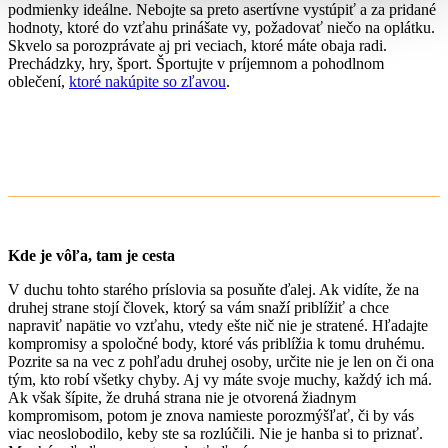
podmienky ideálne. Nebojte sa preto asertívne vystúpiť a za pridané
hodnoty, ktoré do vzťahu prinášate vy, požadovať niečo na oplátku.
Skvelo sa porozprávate aj pri veciach, ktoré máte obaja radi.
Prechádzky, hry, šport. Športujte v príjemnom a pohodlnom
oblečení,
ktoré nakúpite so zľavou
.
Kde je vôľa, tam je cesta
V duchu tohto starého príslovia sa posuňte ďalej. Ak vidíte, že na
druhej strane stojí človek, ktorý sa vám snaží priblížiť a chce
napraviť napätie vo vzťahu, vtedy ešte nič nie je stratené. Hľadajte
kompromisy a spoločné body, ktoré vás priblížia k tomu druhému.
Pozrite sa na vec z pohľadu druhej osoby, určite nie je len on či ona
tým, kto robí všetky chyby. Aj vy máte svoje muchy, každý ich má.
Ak však šípite, že druhá strana nie je otvorená žiadnym
kompromisom, potom je znova namieste porozmýšľať, či by vás
viac neoslobodilo, keby ste sa rozlúčili. Nie je hanba si to priznať.