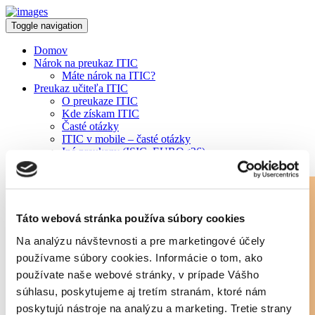
Toggle navigation
Domov
Nárok na preukaz ITIC
Máte nárok na ITIC?
Preukaz učiteľa ITIC
O preukaze ITIC
Kde získam ITIC
Časté otázky
ITIC v mobile – časté otázky
Iné preukazy (ISIC, EURO<26)
Keď stratím ITIC
Zľavy
Zľava v LIDL
STIAHNITE SI ISIC/ITIC APKU »
Yoxo paušál
Všetky zľavy na Slovensku
Táto webová stránka používa súbory cookies
Zľavy v zahraničí
Chcem novú zľavu
Na analýzu návštevnosti a pre marketingové účely
Predĺženie platnosti ITIC
používame súbory cookies. Informácie o tom, ako
Overte si platnosť preukazu
používate naše webové stránky, v prípade Vášho
Ako predĺžiť platnosť ITIC
VŠ vydávajúce ITIC
súhlasu, poskytujeme aj tretím stranám, ktoré nám
ZŠ/SŠ vydávajúce ITIC
poskytujú nástroje na analýzu a marketing. Tretie strany