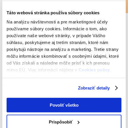
Kontakt
Kontakt
Reklamácie
Táto webová stránka používa súbory cookies
O nás – CKM SYTS
Na analýzu návštevnosti a pre marketingové účely
Získať ITIC
používame súbory cookies. Informácie o tom, ako
používate naše webové stránky, v prípade Vášho
Business Archives - ITIC
súhlasu, poskytujeme aj tretím stranám, ktoré nám
poskytujú nástroje na analýzu a marketing. Tretie strany
Úvod
Business
môžu informácie skombinovať s osobnými údajmi, ktoré
od Vás získali a následne môže prísť k ich prenosu
Dátum:
11. januára 2017
mimo EÚ. Viac informácií nájdete v
Cookies policy
.
Autor:
admin
Lorem ipsum dolor sit amet, ut nullam
Zobraziť detaily
mediocrem
Ne erat velit invidunt his. Eum in dicta veniam interesset, harum
Povoliť všetko
fuisset te nam, ea cum luptatum definitionem. Vocibus suscipit
prodesset vim ei, equidem
Čítať viac
Prispôsobiť