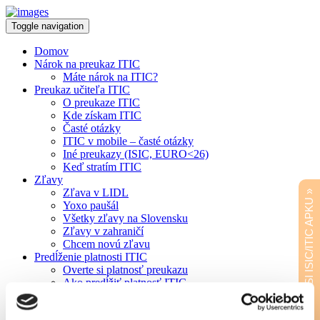
Toggle navigation
Domov
Nárok na preukaz ITIC
Máte nárok na ITIC?
Preukaz učiteľa ITIC
O preukaze ITIC
Kde získam ITIC
Časté otázky
ITIC v mobile – časté otázky
Iné preukazy (ISIC, EURO<26)
Keď stratím ITIC
Zľavy
Zľava v LIDL
STIAHNITE SI ISIC/ITIC APKU »
Yoxo paušál
Všetky zľavy na Slovensku
Zľavy v zahraničí
Chcem novú zľavu
Predĺženie platnosti ITIC
Overte si platnosť preukazu
Ako predĺžiť platnosť ITIC
VŠ vydávajúce ITIC
ZŠ/SŠ vydávajúce ITIC