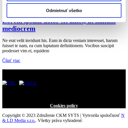
Dátum:
11. januára 2017
Autor:
admin
Odmietnuť všetko
Lorem ipsum dolor sit amet, ut nullam
mediocrem
Ne erat velit invidunt his. Eum in dicta veniam interesset, harum
fuisset te nam, ea cum luptatum definitionem. Vocibus suscipit
prodesset vim ei, equidem
Čítať viac
Ďalšie preukazy:
Dôležité odkazy
Cookies policy
Copyright © 2023 Združenie CKM SYTS | Vytvorila spoločnosť
N
& LD Media s.r.o.
. Všetky práva vyhradené.