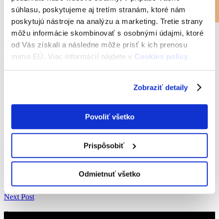
Kontakt
súhlasu, poskytujeme aj tretím stranám, ktoré nám
Kontakt
Reklamácie
poskytujú nástroje na analýzu a marketing. Tretie strany
O nás – CKM SYTS
môžu informácie skombinovať s osobnými údajmi, ktoré
Získať ITIC
od Vás získali a následne môže prísť k ich prenosu
mimo EÚ. Viac informácií nájdete v
Cookies policy
.
Mack Raider - ITIC
Úvod
Zobraziť detaily
image
Mack Raider
Povoliť všetko
Dátum:
11. januára 2017
Autor:
admin
Nekomentované
Prispôsobiť
Lorem ipsum dolor sit amet mentitu definitionim sea. Ei explicari
evertitur voluptatum vix incore zupitor incider- int reform.Est inani
alienum deleniti eu
Odmietnuť všetko
Previous Post
Next Post
Ďalšie preukazy: