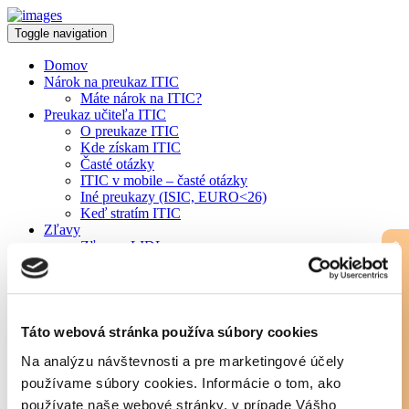
Toggle navigation
Domov
Nárok na preukaz ITIC
Máte nárok na ITIC?
Preukaz učiteľa ITIC
O preukaze ITIC
Kde získam ITIC
Časté otázky
ITIC v mobile – časté otázky
Iné preukazy (ISIC, EURO<26)
Keď stratím ITIC
Zľavy
Zľava v LIDL
STIAHNITE SI ISIC/ITIC APKU »
Yoxo paušál
Všetky zľavy na Slovensku
Zľavy v zahraničí
Chcem novú zľavu
Predĺženie platnosti ITIC
Táto webová stránka používa súbory cookies
Overte si platnosť preukazu
Na analýzu návštevnosti a pre marketingové účely
Ako predĺžiť platnosť ITIC
VŠ vydávajúce ITIC
používame súbory cookies. Informácie o tom, ako
ZŠ/SŠ vydávajúce ITIC
používate naše webové stránky, v prípade Vášho