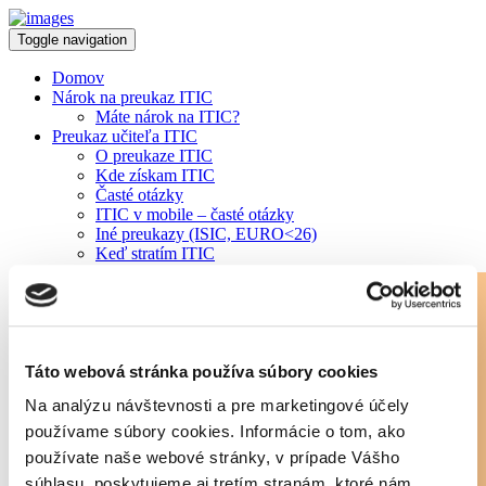
Toggle navigation
Domov
Nárok na preukaz ITIC
Máte nárok na ITIC?
Preukaz učiteľa ITIC
O preukaze ITIC
Kde získam ITIC
Časté otázky
ITIC v mobile – časté otázky
Iné preukazy (ISIC, EURO<26)
Keď stratím ITIC
Zľavy
Zľava v LIDL
STIAHNITE SI ISIC/ITIC APKU »
Yoxo paušál
Všetky zľavy na Slovensku
Zľavy v zahraničí
Chcem novú zľavu
Táto webová stránka používa súbory cookies
Predĺženie platnosti ITIC
Na analýzu návštevnosti a pre marketingové účely
Overte si platnosť preukazu
Ako predĺžiť platnosť ITIC
používame súbory cookies. Informácie o tom, ako
VŠ vydávajúce ITIC
používate naše webové stránky, v prípade Vášho
ZŠ/SŠ vydávajúce ITIC
súhlasu, poskytujeme aj tretím stranám, ktoré nám